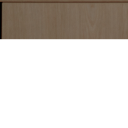
EC Conciergerie de
Valdeblore
Vous souhaitez confier la gestion de vo
de confiance ou en savoir plus sur nos s
Contactez EC Conciergerie de la Tinée, v
dans la location courte et moyenne dur