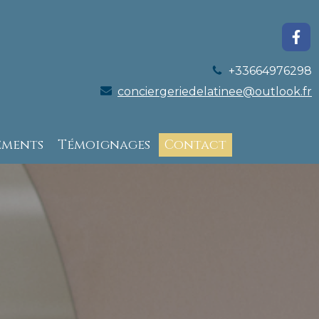
+33664976298
conciergeriedelatinee@outlook.fr
ements
Témoignages
Contact