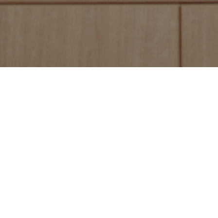
 la Tinée à
Nom
Email
tre logement à un professionnel
ervices ?
otre partenaire local spécialisé
Sujet
ée à Valdeblore.